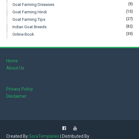
(9)
Goat Farming Diseases
(15)
Goat Farming Hindi
(27)
Goat Farming Tips
(82)
Indian Goat Breeds
(33)
Online Book
Home
About Us
Privacy Policy
Disclaimer
Created By
SoraTemplates
| Distributed By