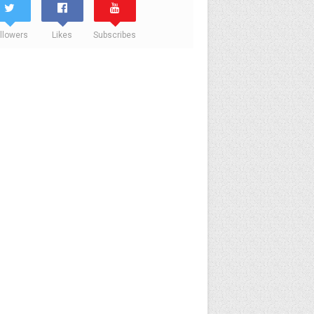
llowers
Likes
Subscribes