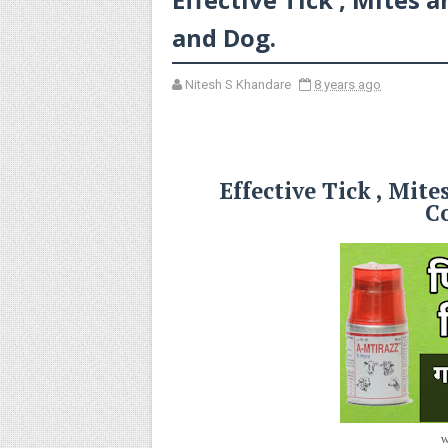
and Dog.
Nitesh S Khandare
8 years ago
Effective Tick , Mite
C
w