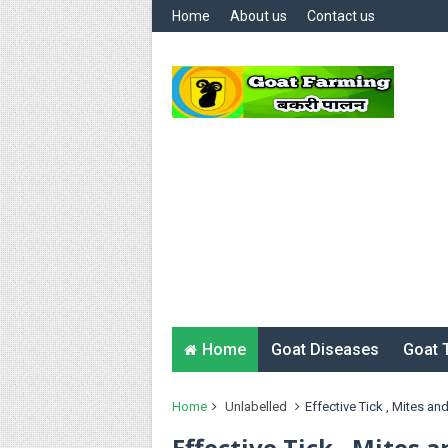
Home
About us
Contact us
Home
Goat Diseases
Goat 
Home
Unlabelled
Effective Tick , Mites a
Effective Tick , Mites 