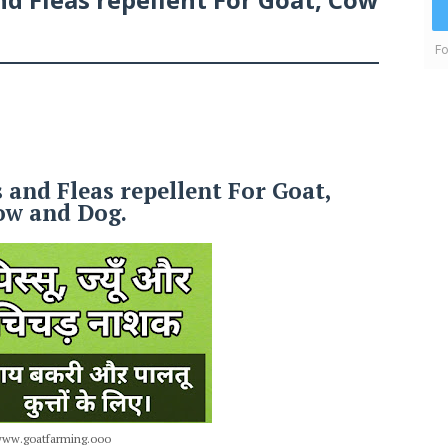
Fo
s and Fleas repellent For Goat,
ow and Dog.
ww.goatfarming.ooo