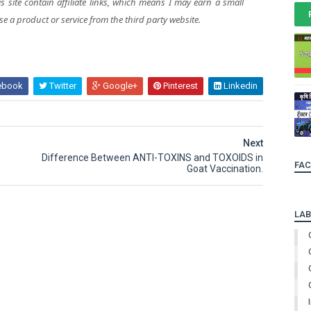
site contain affiliate links, which means I may earn a small
se a product or service from the third party website.
ebook
Twitter
Google+
Pinterest
Linkedin
Next
Difference Between ANTI-TOXINS and TOXOIDS in
FA
Goat Vaccination.
LAB