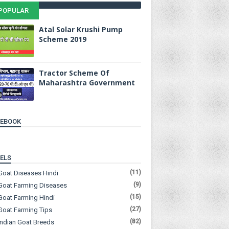
POPULAR
Atal Solar Krushi Pump
Scheme 2019
Tractor Scheme Of
Maharashtra Government
CEBOOK
ELS
(11)
Goat Diseases Hindi
(9)
Goat Farming Diseases
(15)
Goat Farming Hindi
(27)
Goat Farming Tips
(82)
Indian Goat Breeds