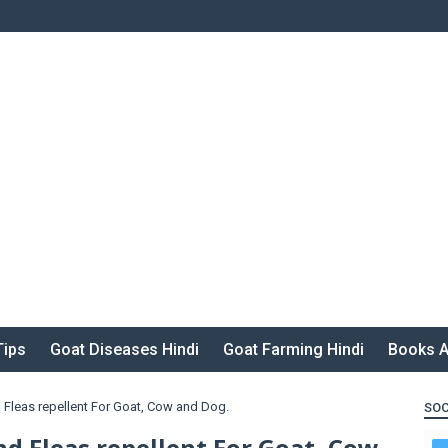
Tips
Goat Diseases Hindi
Goat Farming Hindi
Books A
nd Fleas repellent For Goat, Cow and Dog.
SOC
and Fleas repellent For Goat, Cow