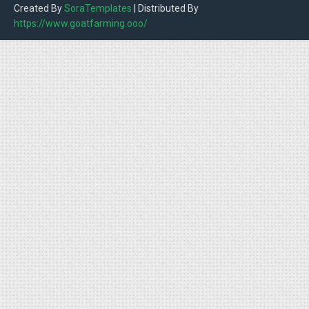
Created By
SoraTemplates
| Distributed By
https://www.goatfarming.ooo/