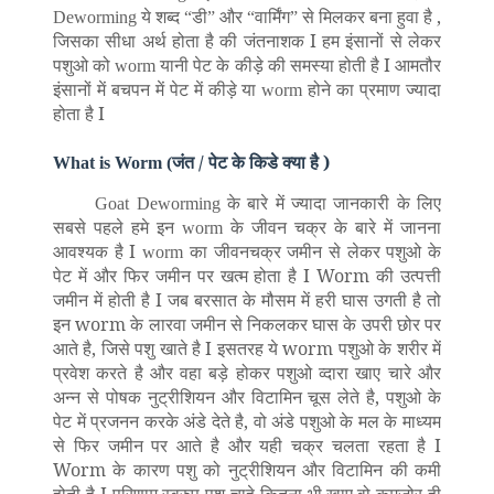
ये शब्द
डी
और
वार्मिंग
से मिलकर बना हुवा है
,
Deworming
“
”
“
”
जिसका सीधा अर्थ होता है की जंतनाशक I हम इंसानों से लेकर
पशुओ को
यानी पेट के कीड़े की समस्या होती है I आमतौर
worm
इंसानों में बचपन में पेट में कीड़े या
होने का प्रमाण ज्यादा
worm
होता है I
जंत / पेट के किडे क्या है )
What is Worm (
के बारे में ज्यादा जानकारी के लिए
Goat Deworming
सबसे पहले हमे इन
के जीवन चक्र के बारे में जानना
worm
आवश्यक है I
का जीवनचक्र जमीन से लेकर पशुओ के
worm
पेट में और फिर जमीन पर खत्म होता है I Worm की उत्पत्ती
जमीन में होती है I जब बरसात के मौसम में हरी घास उगती है तो
इन worm के लारवा जमीन से निकलकर घास के उपरी छोर पर
आते है, जिसे पशु खाते है I इसतरह ये worm पशुओ के शरीर में
प्रवेश करते है और वहा बड़े होकर पशुओ व्दारा खाए चारे और
अन्न से पोषक नुट्रीशियन और विटामिन चूस लेते है, पशुओ के
पेट में प्रजनन करके अंडे देते है, वो अंडे पशुओ के मल के माध्यम
से फिर जमीन पर आते है और यही चक्र चलता रहता है I
Worm के कारण पशु को नुट्रीशियन और विटामिन की कमी
होती है I परिणाम स्वरुप पशु चाहे कितना भी खाए वो कमजोर ही