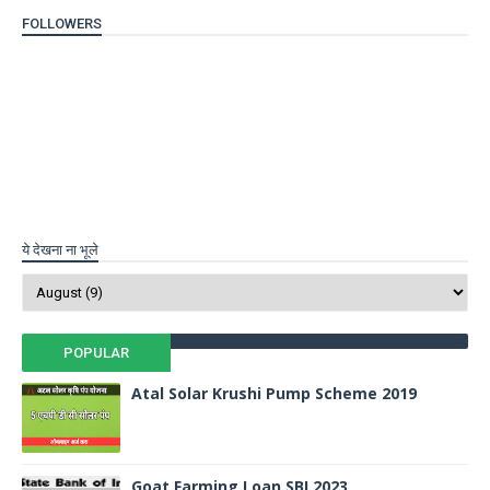
FOLLOWERS
ये देखना ना भूले
POPULAR
Atal Solar Krushi Pump Scheme 2019
Goat Farming Loan SBI 2023