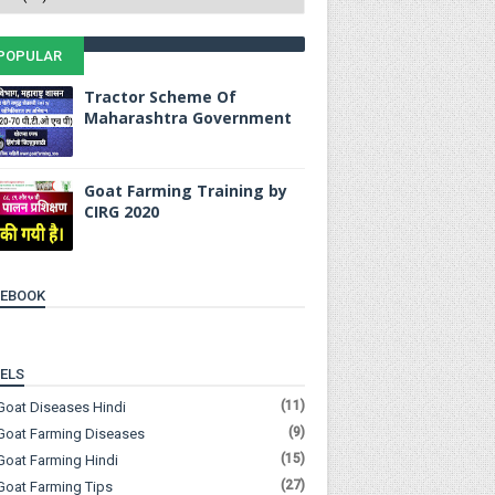
POPULAR
Tractor Scheme Of
Maharashtra Government
Goat Farming Training by
CIRG 2020
CEBOOK
ELS
(11)
Goat Diseases Hindi
(9)
Goat Farming Diseases
(15)
Goat Farming Hindi
(27)
Goat Farming Tips