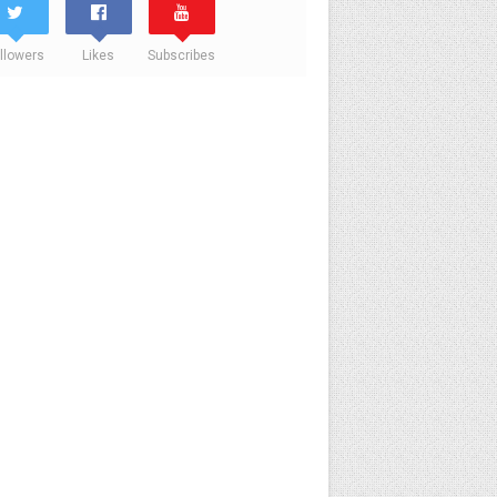
llowers
Likes
Subscribes