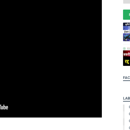
FA
LAB