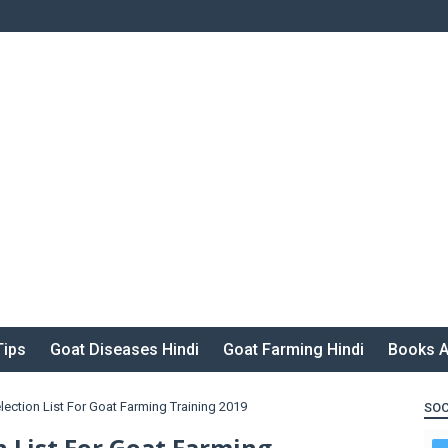
Tips
Goat Diseases Hindi
Goat Farming Hindi
Books A
ection List For Goat Farming Training 2019
SOC
 List For Goat Farming