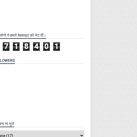
लोगो ने हमारे वेबसाइट को भेट दी।
7
1
8
4
0
1
LLOWERS
खना ना भूले