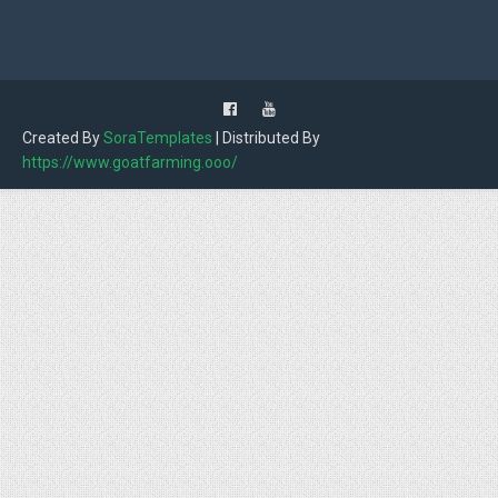
Created By
SoraTemplates
| Distributed By
https://www.goatfarming.ooo/