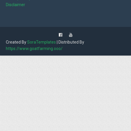
Disclaimer
Created By
SoraTemplates
| Distributed By
https://www.goatfarming.ooo/